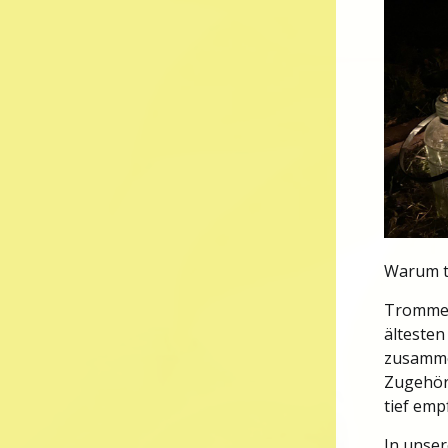
Warum t
Trommeln
ältesten
zusamme
Zugehöri
tief emp
In unse