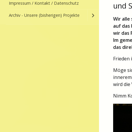
Impressum / Kontakt / Datenschutz
und 
Archiv - Unsere (bisherigen) Projekte
Wir alle
auf das
wir das 
Im geme
das dire
Frieden 
Möge si
innerem 
wird die
Nimm Ko