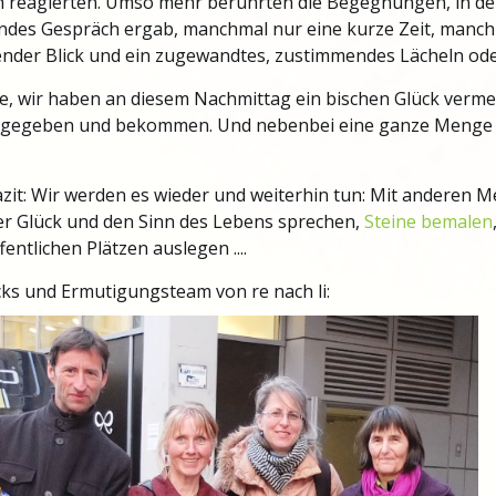
h reagierten. Umso mehr berührten die Begegnungen, in de
ndes Gespräch ergab, manchmal nur eine kurze Zeit, manch
ender Blick und ein zugewandtes, zustimmendes Lächeln ode
ke, wir haben an diesem Nachmittag ein bischen Glück ver
 gegeben und bekommen. Und nebenbei eine ganze Menge 
azit: Wir werden es wieder und weiterhin tun: Mit andere
er Glück und den Sinn des Lebens sprechen,
Steine bemalen
fentlichen Plätzen auslegen ....
ks und Ermutigungsteam von re nach li: