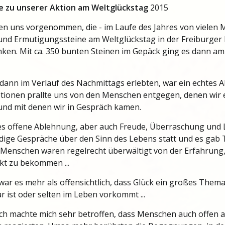
e zu unserer Aktion am Weltglückstag
2015
en uns vorgenommen, die - im Laufe des Jahres von vielen 
 und Ermutigungssteine am Weltglückstag in der Freiburge
ken. Mit ca. 350 bunten Steinen im Gepäck ging es dann am 
dann im Verlauf des Nachmittags erlebten, war ein echtes A
tionen prallte uns von den Menschen entgegen, denen wir 
und mit denen wir in Gespräch kamen.
es offene Ablehnung, aber auch Freude, Überraschung und 
dige Gespräche über den Sinn des Lebens statt und es gab
Menschen waren regelrecht überwältigt von der Erfahrung,
kt zu bekommen ...
war es mehr als offensichtlich, dass Glück ein großes Thema 
r ist oder selten im Leben vorkommt ...
ich machte mich sehr betroffen, dass Menschen auch offen