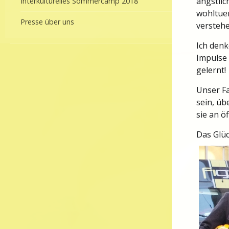
ängstlic
Interkulturelles Sommercamp 2018
wohltue
Presse über uns
versteh
Ich den
Impulse
gelernt!
Unser F
sein, üb
sie an öf
Das Glüc