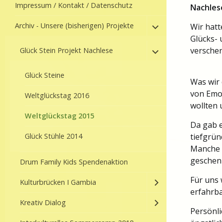
Impressum / Kontakt / Datenschutz
Nachles
Archiv - Unsere (bisherigen) Projekte
Wir hatt
Glücks-
verschen
Glück Stein Projekt Nachlese
Glück Steine
Was wir 
von Emo
Weltglückstag 2016
wollten 
Weltglückstag 2015
Da gab 
Glück Stühle 2014
tiefgrün
Manche 
geschen
Drum Family Kids Spendenaktion
Für uns 
Kulturbrücken I Gambia
erfahrba
Kreativ Dialog
Persönl