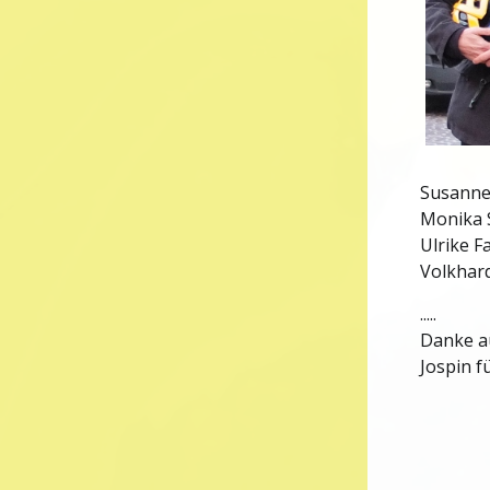
Susanne
Monika 
Ulrike F
Volkhar
.....
Danke a
Jospin f